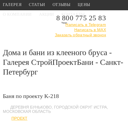
ГАЛЕРЕЯ
СТАТЬИ
ОТЗЫВЫ
ЦЕНЫ
О КОМПАНИИ
АКЦИИ
КОНТАКТЫ
8 800 775 25 83
Написать в Telegram
Написать в MAX
Главная
›
Галерея
›
Дома и бани из клееного бруса
Заказать обратный звонок
Дома и бани из клееного бруса -
Галерея СтройПроектБани - Санкт-
Петербург
Баня по проекту K-218
ДЕРЕВНЯ БУНЬКОВО, ГОРОДСКОЙ ОКРУГ ИСТРА,
МОСКОВСКАЯ ОБЛАСТЬ
ПРОЕКТ