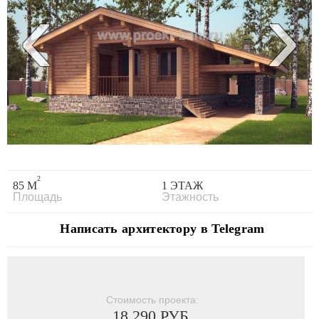
‹
›
2
85 М
1 ЭТАЖ
Площадь
Этажность
Написать архитектору в Telegram
Стоимость проекта:
18 290 РУБ.