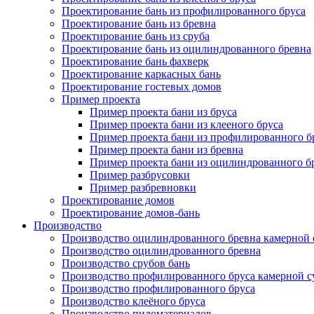
Проектирование бань из профилированного бруса
Проектирование бань из бревна
Проектирование бань из сруба
Проектирование бань из оцилиндрованного бревна
Проектирование бань фахверк
Проектирование каркасных бань
Проектирование гостевых домов
Пример проекта
Пример проекта бани из бруса
Пример проекта бани из клееного бруса
Пример проекта бани из профилированного б
Пример проекта бани из бревна
Пример проекта бани из оцилиндрованного б
Пример разбрусовки
Пример разбревновки
Проектирование домов
Проектирование домов-бань
Производство
Производство оцилиндрованного бревна камерной
Производство оцилиндрованного бревна
Производство срубов бань
Производство профилированного бруса камерной 
Производство профилированного бруса
Производство клеёного бруса
Производство пиломатериалов