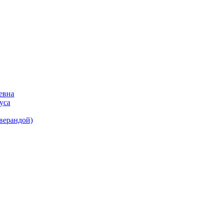
евна
уса
(верандой)