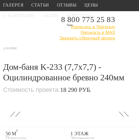
ГАЛЕРЕЯ
СТАТЬИ
ОТЗЫВЫ
ЦЕНЫ
О КОМПАНИИ
АКЦИИ
КОНТАКТЫ
8 800 775 25 83
Написать в Telegram
Написать в MAX
Главная
›
Каталог
›
Проекты бань
Заказать обратный звонок
›
Из оцилиндрованного
бревна
›
Дом-баня K-233 (7,7x7,7) - Оцилиндрованное бревно
240мм
Дом-баня K-233 (7,7x7,7) -
Оцилиндрованное бревно 240мм
Стоимость проекта:
18 290 РУБ.
‹
›
2
50 М
1 ЭТАЖ
Площадь
Этажность