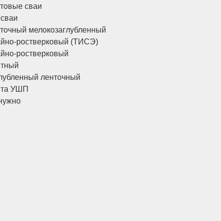
товые сваи
 сваи
точный мелокозаглубленный
йно-ростверковый (ТИСЭ)
йно-ростверковый
итный
лубленный ленточный
ита УШП
нужно