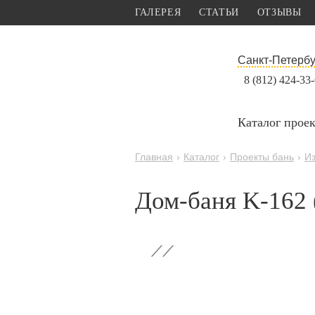
ГАЛЕРЕЯ
СТАТЬИ
ОТЗЫВЫ
Санкт-Петербу
8 (812) 424-33
Каталог прое
Главная
›
Каталог
›
Проекты бань
›
Из
Дом-баня K-162 
‹