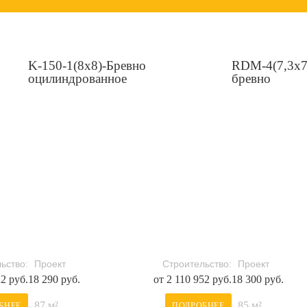
K-150-1(8х8)-Бревно
RDM-4(7,3x7
оцилиндрованное
бревно
ьство:
Проект
Строительство:
Проект
22 руб.
18 290 руб.
от 2 110 952 руб.
18 300 руб.
87 м²
85 м²
БНЕЕ
ПОДРОБНЕЕ