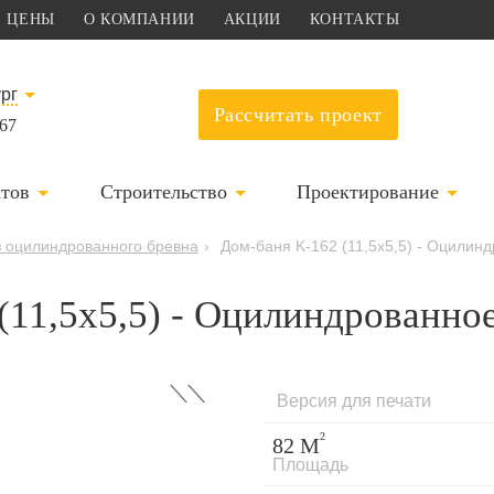
ЦЕНЫ
О КОМПАНИИ
АКЦИИ
КОНТАКТЫ
рг
Рассчитать проект
-67
ктов
Строительство
Проектирование
 оцилиндрованного бревна
›
Дом-баня K-162 (11,5х5,5) - Оцилин
(11,5х5,5) - Оцилиндрованно
›
Версия для печати
2
82 М
Площадь