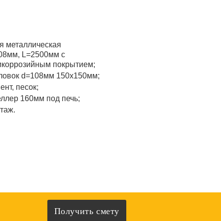
я металлическая
08мм, L=2500мм с
икоррозийным покрытием;
ловок d=108мм 150x150мм;
ент, песок;
ллер 160мм под печь;
таж.
Получить смету